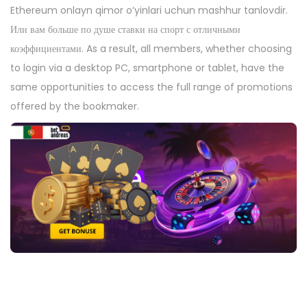
Ethereum onlayn qimor o’yinlari uchun mashhur tanlovdir.
Или вам больше по душе ставки на спорт с отличными
коэффициентами. As a result, all members, whether choosing
to login via a desktop PC, smartphone or tablet, have the
same opportunities to access the full range of promotions
offered by the bookmaker.