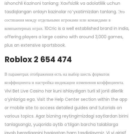
ishonchli Kazinoni tanlang: Xavfsizlik va adolatlilik uchun
tasdiqlangan onlayn kazinolar roʻyxatimizdan tanlang. Это
состязания между отдельными игроками или командами в
компьютерных играх. 10Cric is a well established brand in India,
offering players a large casino with around 3,000 games,
plus an extensive sportsbook.
Roblox 2 654 474
В параметрах отображения есть на выбор шесть форматов
коэффициента и настройка индикации изменения коэффициента.
Vivi Bet Live Casino har kuni ishlaydigan turli xil jonli dilerlik
o’yinlariga ega. Visit the Help Center section within the app
or mobile site to access detailed guides and tutorials on
various topics. Agar bizning reytingimizdagi saytlardan birini
tanlagsangiz, yuqorida aytib o’tilgan barcha talablarga
javob beradiganini haqiqatan ham tasdiqlaymiz. Vi vi girisIf