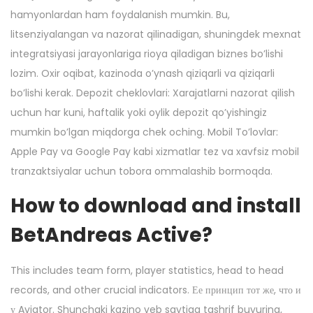
hamyonlardan ham foydalanish mumkin. Bu,
litsenziyalangan va nazorat qilinadigan, shuningdek mexnat
integratsiyasi jarayonlariga rioya qiladigan biznes bo’lishi
lozim. Oxir oqibat, kazinoda o’ynash qiziqarli va qiziqarli
bo’lishi kerak. Depozit cheklovlari: Xarajatlarni nazorat qilish
uchun har kuni, haftalik yoki oylik depozit qo’yishingiz
mumkin bo’lgan miqdorga chek oching. Mobil To’lovlar:
Apple Pay va Google Pay kabi xizmatlar tez va xavfsiz mobil
tranzaktsiyalar uchun tobora ommalashib bormoqda.
How to download and install
BetAndreas Active?
This includes team form, player statistics, head to head
records, and other crucial indicators. Ее принцип тот же, что и
у Aviator. Shunchaki kazino veb saytiga tashrif buyuring,