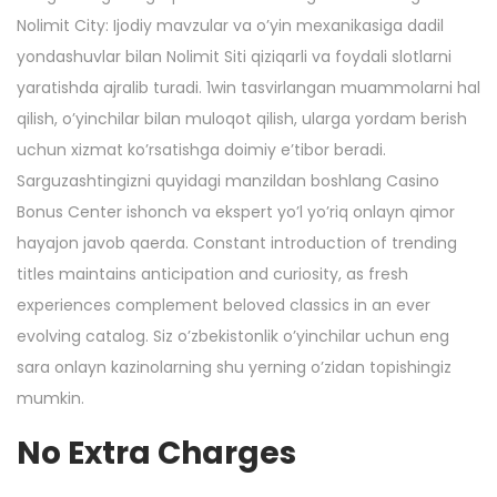
Nolimit City: Ijodiy mavzular va o’yin mexanikasiga dadil
yondashuvlar bilan Nolimit Siti qiziqarli va foydali slotlarni
yaratishda ajralib turadi. 1win tasvirlangan muammolarni hal
qilish, o’yinchilar bilan muloqot qilish, ularga yordam berish
uchun xizmat ko’rsatishga doimiy e’tibor beradi.
Sarguzashtingizni quyidagi manzildan boshlang Casino
Bonus Center ishonch va ekspert yo’l yo’riq onlayn qimor
hayajon javob qaerda. Constant introduction of trending
titles maintains anticipation and curiosity, as fresh
experiences complement beloved classics in an ever
evolving catalog. Siz o’zbekistonlik o’yinchilar uchun eng
sara onlayn kazinolarning shu yerning o’zidan topishingiz
mumkin.
No Extra Charges