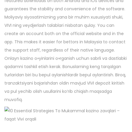
featured downloads on both Android and iOS devices and
guarantees the stability and convenience of the software.
Moliyaviy siyosatimizning yana bir muhim xususiyati shuki,
VIVI ning veydjerlash talablari nisbatan qulay. You can
create an account both on the official website and in the
app. This makes it easier for bettors in Malaysia to contact
the support staff, regardless of their native language.
Onlayn kazino o»yinlarini o»rganish uchun sabrli va dastlabki
qadamni tashkil etish kerak. Bonuslarning keng tarqalgan
turlaridan biri bu bepul aylanishlardir bepul aylantirish. Biroq,
tranzaktsiyani bajarishdan oldin mavjud VIVI depozit kiritish
va pul yechib olish usullarini ko’rib chiqish maqsadga
muvofiq.