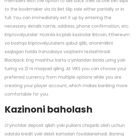
members with the option to sell back their active bet slips
to the bookmaker via its Bet Slip sale either partially or in
full. You can immediately set it up by entering the
necessary details name, address, phone confirmation, etc.
Kriptovalyutalar: Hozirda ko’plab kazinolar Bitcoin, Ethereum
va boshqa kriptovalyutalarni qabul qilib, anonimlikni
saqlagan holda tranzaksiya vaqtlarini tezlashtiradi.
Blackjack: Eng mashhur karta o’yinlaridan birida uring yoki
turing va 21 ni maqsad qiling. At VIKS you can choose your
preferred currency from multiple options while you are
creating your player account, which makes banking more
comfortable for you.
Kazinoni baholash
O’yinchilar deposit qilish yoki pullarni chiqarib olish uchun
odatda kredit yoki debit kartadan foydalanishadi. Bizning