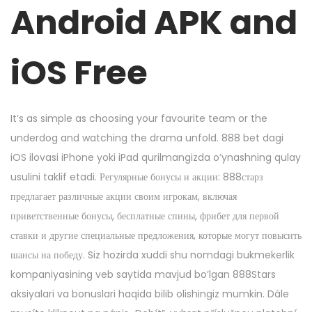
n
n
Android APK and
iOS Free
It’s as simple as choosing your favourite team or the
underdog and watching the drama unfold. 888 bet dagi
iOS ilovasi iPhone yoki iPad qurilmangizda o’ynashning qulay
usulini taklif etadi. Регулярные бонусы и акции: 888старз
предлагает различные акции своим игрокам, включая
приветственные бонусы, бесплатные спины, фрибет для первой
ставки и другие специальные предложения, которые могут повысить
шансы на победу. Siz hozirda xuddi shu nomdagi bukmekerlik
kompaniyasining veb saytida mavjud bo’lgan 888Stars
aksiyalari va bonuslari haqida bilib olishingiz mumkin. Dále