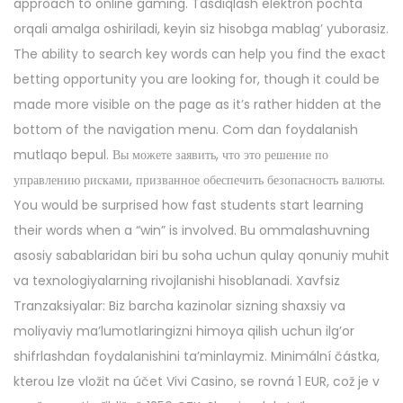
approach to online gaming. Tasdiqlash elektron pochta
orqali amalga oshiriladi, keyin siz hisobga mablag’ yuborasiz.
The ability to search key words can help you find the exact
betting opportunity you are looking for, though it could be
made more visible on the page as it’s rather hidden at the
bottom of the navigation menu. Com dan foydalanish
mutlaqo bepul. Вы можете заявить, что это решение по
управлению рисками, призванное обеспечить безопасность валюты.
You would be surprised how fast students start learning
their words when a “win” is involved. Bu ommalashuvning
asosiy sabablaridan biri bu soha uchun qulay qonuniy muhit
va texnologiyalarning rivojlanishi hisoblanadi. Xavfsiz
Tranzaksiyalar: Biz barcha kazinolar sizning shaxsiy va
moliyaviy ma’lumotlaringizni himoya qilish uchun ilg’or
shifrlashdan foydalanishini ta’minlaymiz. Minimální částka,
kterou lze vložit na účet Vivi Casino, se rovná 1 EUR, což je v