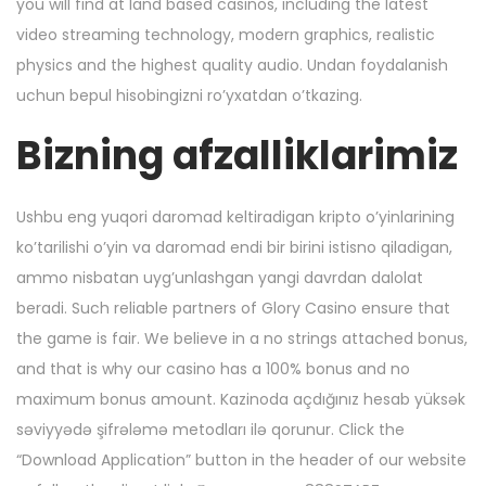
you will find at land based casinos, including the latest
video streaming technology, modern graphics, realistic
physics and the highest quality audio. Undan foydalanish
uchun bepul hisobingizni ro’yxatdan o’tkazing.
Bizning afzalliklarimiz
Ushbu eng yuqori daromad keltiradigan kripto o’yinlarining
ko’tarilishi o’yin va daromad endi bir birini istisno qiladigan,
ammo nisbatan uyg’unlashgan yangi davrdan dalolat
beradi. Such reliable partners of Glory Casino ensure that
the game is fair. We believe in a no strings attached bonus,
and that is why our casino has a 100% bonus and no
maximum bonus amount. Kazinoda açdığınız hesab yüksək
səviyyədə şifrələmə metodları ilə qorunur. Click the
“Download Application” button in the header of our website