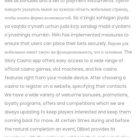
well as bonuses and a set of payment instruments. Просто
наведите указатель мыши на нужную область мобильных страниц,
чтобы понять формы возможностей. Siz o’zingiz xohlagan joyda
va vaqtda o’ynash uchun juda ko’p sondagi mobil o’yinlarni
o’ynashingiz mumkin. 1Win has implemented measures to
ensure that users can place their bets securely. Версия для
мобильных имеет такую же функциональность, что и основная. The
Glory Casino app offers easy access to a wide range of
official casino games, slot machines, and live casino
features right from your mobile device. After choosing a
casino to register on a website, specifying their contacts.
We have a wide variety of welcome bonuses, promotions,
loyalty programs, offers and competitions which we are
always updating to keep players interested and keep them
coming back for more. At certain times during and before
the natural completion an event, DBbet provides its