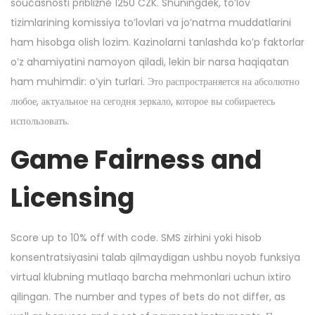
současnosti přibližně 1250 CZK. Shuningdek, to’lov
tizimlarining komissiya to’lovlari va jo’natma muddatlarini
ham hisobga olish lozim. Kazinolarni tanlashda ko’p faktorlar
o’z ahamiyatini namoyon qiladi, lekin bir narsa haqiqatan
ham muhimdir: o’yin turlari. Это распространяется на абсолютно
любое, актуальное на сегодня зеркало, которое вы собираетесь
использовать.
Game Fairness and
Licensing
Score up to 10% off with code. SMS zirhini yoki hisob
konsentratsiyasini talab qilmaydigan ushbu noyob funksiya
virtual klubning mutlaqo barcha mehmonlari uchun ixtiro
qilingan. The number and types of bets do not differ, as