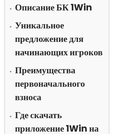
Описание БК 1Win
Уникальное
предложение для
начинающих игроков
Преимущества
первоначального
взноса
Где скачать
приложение 1Win на