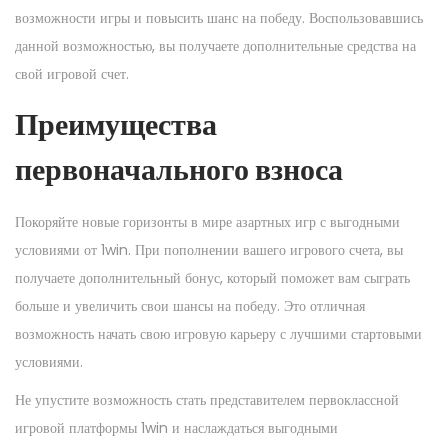
возможности игры и повысить шанс на победу. Воспользовавшись
данной возможностью, вы получаете дополнительные средства на
свой игровой счет.
Преимущества
первоначального взноса
Покоряйте новые горизонты в мире азартных игр с выгодными
условиями от 1win. При пополнении вашего игрового счета, вы
получаете дополнительный бонус, который поможет вам сыграть
больше и увеличить свои шансы на победу. Это отличная
возможность начать свою игровую карьеру с лучшими стартовыми
условиями.
Не упустите возможность стать представителем первоклассной
игровой платформы 1win и наслаждаться выгодными