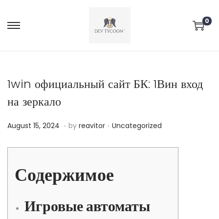
0
1win официальный сайт БК: 1Вин вход
на зеркало
.
.
P
P
A
August 15, 2024
by
reavitor
Uncategorized
o
o
u
s
s
g
t
t
u
Содержимое
e
e
s
d
d
t
Игровые автоматы
o
i
1