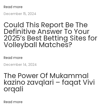
s
Read more
t
December 15, 2024
Could This Report Be The
Definitive Answer To Your
2025’s Best Betting Sites for
Volleyball Matches?
Read more
December 14, 2024
The Power Of Mukammal
kazino zavqlari – faqat Vivi
orqali
Read more