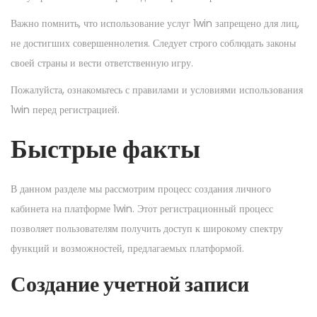
Важно помнить, что использование услуг 1win запрещено для лиц,
не достигших совершеннолетия. Следует строго соблюдать законы
своей страны и вести ответственную игру.
Пожалуйста, ознакомьтесь с правилами и условиями использования
1win перед регистрацией.
Быстрые факты
В данном разделе мы рассмотрим процесс создания личного
кабинета на платформе 1win. Этот регистрационный процесс
позволяет пользователям получить доступ к широкому спектру
функций и возможностей, предлагаемых платформой.
Создание учетной записи