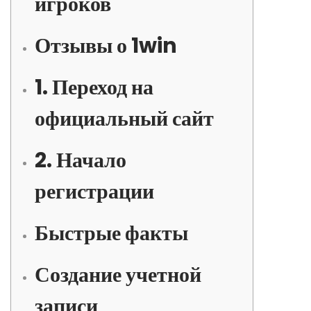
игроков
Отзывы о 1win
1. Переход на
официальный сайт
2. Начало
регистрации
Быстрые факты
Создание учетной
записи