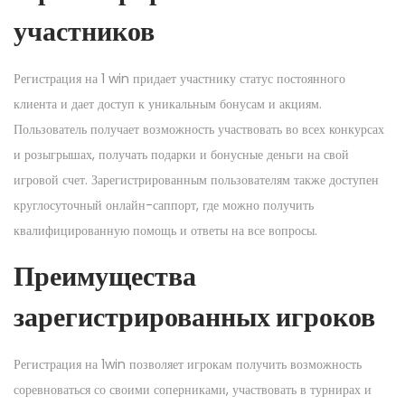
участников
Регистрация на 1 win придает участнику статус постоянного
клиента и дает доступ к уникальным бонусам и акциям.
Пользователь получает возможность участвовать во всех конкурсах
и розыгрышах, получать подарки и бонусные деньги на свой
игровой счет. Зарегистрированным пользователям также доступен
круглосуточный онлайн-саппорт, где можно получить
квалифицированную помощь и ответы на все вопросы.
Преимущества
зарегистрированных игроков
Регистрация на 1win позволяет игрокам получить возможность
соревноваться со своими соперниками, участвовать в турнирах и