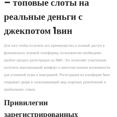
– топовые слоты на
реальные деньги с
джекпотом 1вин
Для того чтобы получить все преимущества и полный доступ к
функционалу игровой платформы, пользователю необходимо
пройти процесс регистрации на 1win. Это позволяет участникам
получить максимальный комфорт и многочисленные возможности
для успешной игры и выигрышей. Регистрация на платформе 1вин
открывает двери в захватывающий мир азартных развлечений и
прибыльных ставок.
Привилегии
зарегистрированных