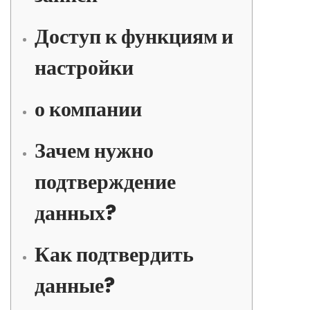
Доступ к функциям и
настройки
о компании
Зачем нужно
подтверждение
данных?
Как подтвердить
данные?