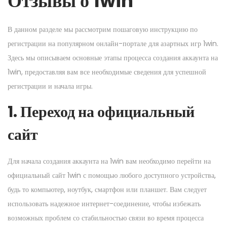
Отзывы о 1win
В данном разделе мы рассмотрим пошаговую инструкцию по
регистрации на популярном онлайн-портале для азартных игр 1win.
Здесь мы описываем основные этапы процесса создания аккаунта на
1win, предоставляя вам все необходимые сведения для успешной
регистрации и начала игры.
1. Переход на официальный
сайт
Для начала создания аккаунта на 1win вам необходимо перейти на
официальный сайт 1win с помощью любого доступного устройства,
будь то компьютер, ноутбук, смартфон или планшет. Вам следует
использовать надежное интернет-соединение, чтобы избежать
возможных проблем со стабильностью связи во время процесса