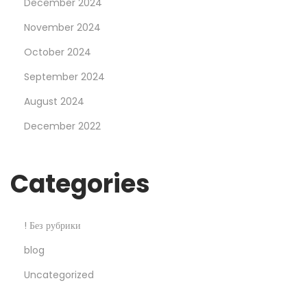
December 2024
November 2024
October 2024
September 2024
August 2024
December 2022
Categories
! Без рубрики
blog
Uncategorized