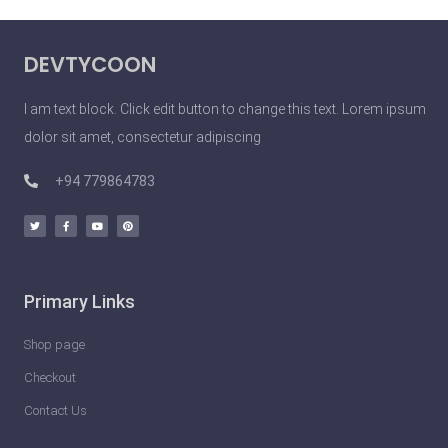
DEVTYCOON
I am text block. Click edit button to change this text. Lorem ipsum
dolor sit amet, consectetur adipiscing
+94 779864783
Primary Links
Shop page
Checkout
Contact Us